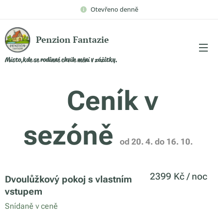
Otevřeno denně
Penzion Fantazie
Místo,kde se rodinné chvíle mění v zážitky.
Ceník v
sezóně
od 20. 4. do 16. 10
.
2399 Kč / noc
Dvoulůžkový pokoj s vlastním
vstupem
Snídaně v ceně