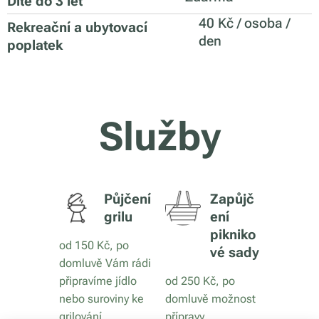
Dítě do 3 let
40 Kč / osoba /
Rekreační
a ubytovací
den
poplatek
Služby
Půjčení
Zapůjč
grilu
ení
pikniko
od 150 Kč, po
vé sady
domluvě Vám rádi
připravíme jídlo
od 250 Kč, po
nebo suroviny ke
domluvě možnost
grilování
přípravy