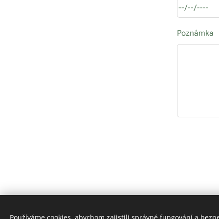
Poznámka
Používáme cookies, abychom zajistili správné fungování a bezp