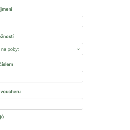
íjmení
ožností
číslem
d voucheru
jů