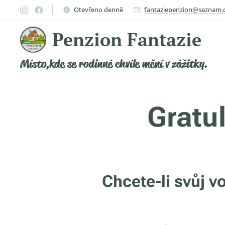
Otevřeno denně
fantaziepenzion@seznam.
Penzion Fantazie
Místo,kde se rodinné chvíle mění v zážitky.
Gratu
Chcete-li svůj v