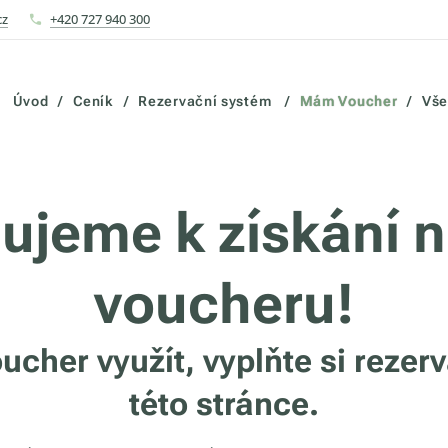
cz
+420 727 940 300
Úvod
Ceník
Rezervační systém
Mám Voucher
Vše
lujeme k získání 
voucheru!
oucher využít, vyplňte si rezer
této stránce.