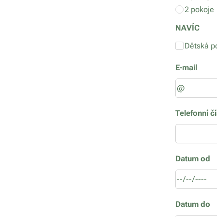
2 pokoje
NAVÍC
Dětská p
E-mail
Telefonní čí
Datum od
Datum do