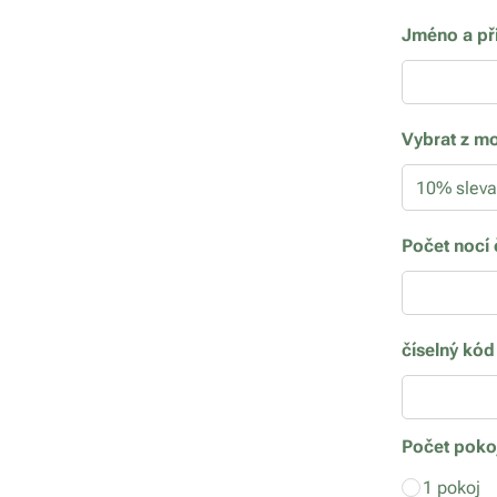
Jméno a př
Vybrat z m
Počet nocí 
číselný kó
Počet poko
1 pokoj