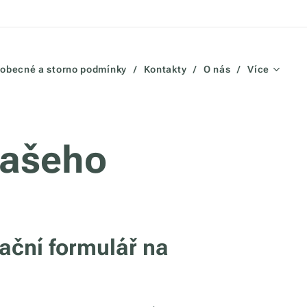
obecné a storno podmínky
Kontakty
O nás
Více
našeho
vační formulář na