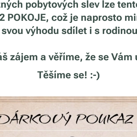
žných pobytových slev lze tent
2 POKOJE, což je naprosto m
vou výhodu sdílet i s rodinou
 zájem a věříme, že se Vám u
Těšíme se! :-)