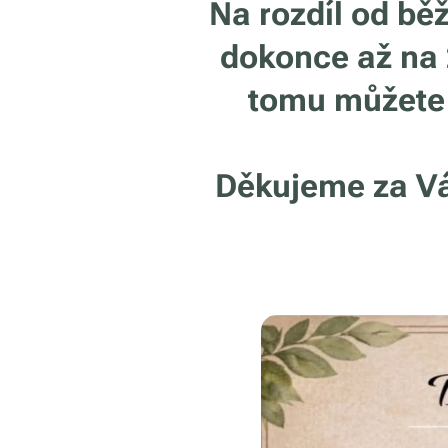
Na rozdíl od bě
dokonce až na 
tomu můžete s
Děkujeme za Váš