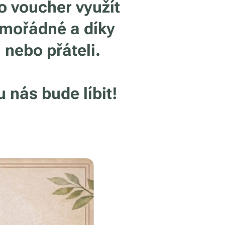
o voucher využít
imořádné a díky
 nebo přáteli.
 nás bude líbit!