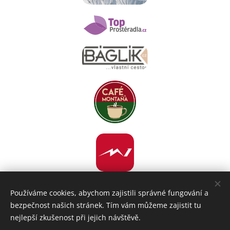
Používáme cookies, abychom zajistili správné fungování a
bezpečnost našich stránek. Tím vám můžeme zajistit tu
nejlepší zkušenost při jejich návštěvě.