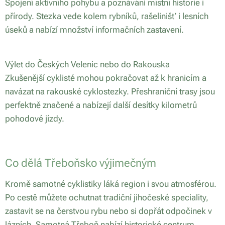
Spojení aktivního pohybu a poznávání místní historie i
přírody. Stezka vede kolem rybníků, rašelinišť i lesních
úseků a nabízí množství informačních zastavení.
Výlet do Českých Velenic nebo do Rakouska
Zkušenější cyklisté mohou pokračovat až k hranicím a
navázat na rakouské cyklostezky. Přeshraniční trasy jsou
perfektně značené a nabízejí další desítky kilometrů
pohodové jízdy.
Co dělá Třeboňsko výjimečným
Kromě samotné cyklistiky láká region i svou atmosférou.
Po cestě můžete ochutnat tradiční jihočeské speciality,
zastavit se na čerstvou rybu nebo si dopřát odpočinek v
lázních. Samotná Třeboň nabízí historické centrum,