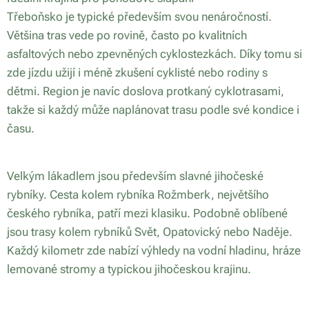
Třeboňsko je typické především svou nenáročností.
Většina tras vede po rovině, často po kvalitních
asfaltových nebo zpevněných cyklostezkách. Díky tomu si
zde jízdu užijí i méně zkušení cyklisté nebo rodiny s
dětmi. Region je navíc doslova protkaný cyklotrasami,
takže si každý může naplánovat trasu podle své kondice i
času.
Velkým lákadlem jsou především slavné jihočeské
rybníky. Cesta kolem rybníka Rožmberk, největšího
českého rybníka, patří mezi klasiku. Podobně oblíbené
jsou trasy kolem rybníků Svět, Opatovický nebo Naděje.
Každý kilometr zde nabízí výhledy na vodní hladinu, hráze
lemované stromy a typickou jihočeskou krajinu.