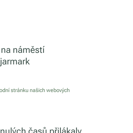
 na náměstí
 jarmark
vodní stránku našich webových
nulých časů přilákaly