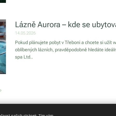
Lázně Aurora – kde se ubytov
14.05.2026
Pokud plánujete pobyt v Třeboni a chcete si užít 
oblíbených lázních, pravděpodobně hledáte ideál
spa Ltd..
ečnost našich stránek. Tím vám