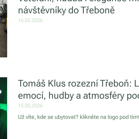
návštěvníky do Třeboně
16.05.2026
Tomáš Klus rozezní Třeboň: L
emocí, hudby a atmosféry p
15.05.2026
Už víte, kde se ubytovat? klikněte na logo pod tí