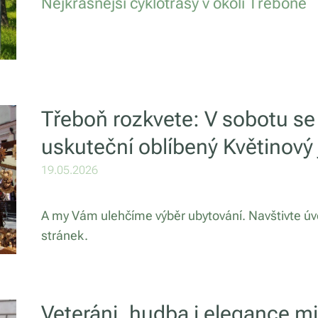
Nejkrásnější cyklotrasy v okolí Třeboně
Třeboň rozkvete: V sobotu se
uskuteční oblíbený Květinový
19.05.2026
A my Vám ulehčíme výběr ubytování. Navštivte ú
stránek.
Veteráni, hudba i elegance mi