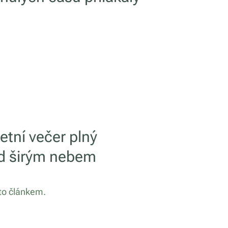
etní večer plný
od širým nebem
mto článkem.