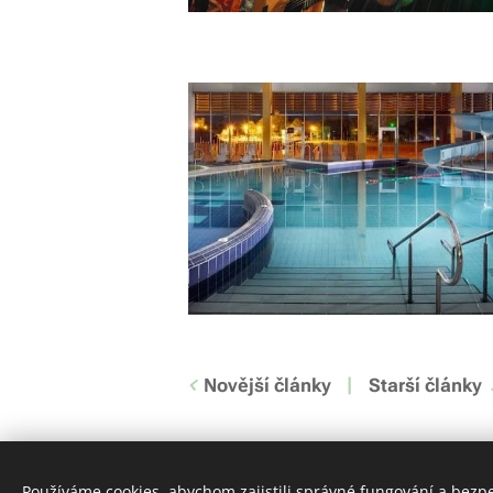
Novější články
Starší články
Používáme cookies, abychom zajistili správné fungování a bezp